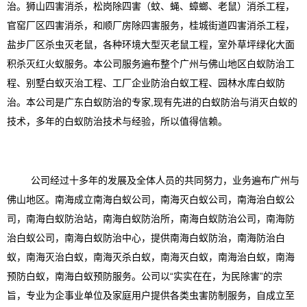
治。狮山四害消杀，松岗除四害（蚊、蝇、蟑螂、老鼠）消杀工程，
官窑厂区四害消杀，和顺厂房除四害服务，桂城街道四害消杀工程，
盐步厂区杀虫灭老鼠，各种环境大型灭老鼠工程，室外草坪绿化大面
积杀灭红火蚁服务。本公司服务遍布整个广州与佛山地区白蚁防治工
程、别墅白蚁灭治工程、工厂企业防治白蚁工程、园林水库白蚁防
治。本公司是广东
白蚁防治的专家
,现有先进的白蚁防治与消灭白蚁的
技术，多年的白蚁防治技术与经验，所以值得信赖。
公司经过十多年的发展及全体人员的共同努力，业务遍布广州与
佛山地区。南海成立南海白蚁公司，南海灭白蚁公司，南海治白蚁公
司，南海白蚁防治站，南海白蚁防治所，
南海白蚁防治公司，南海防
治白蚁公司，南海白蚁防治中心，提供南海白蚁防治，南海防治白
蚁，南海灭治白蚁，南海灭杀白蚁，南海灭白蚁，南海治白蚁，南海
预防白蚁，南海白蚁预防服务。
公司以
“实实在在，为民除害”的宗
旨，专业为企事业单位及家庭用户提供各类虫害防制服务，自成立至